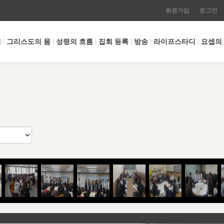
회원가입
로그인
개
그리스도의 몸
성령의 흐름
집회 등록
방송
라이프스타디
요셉의