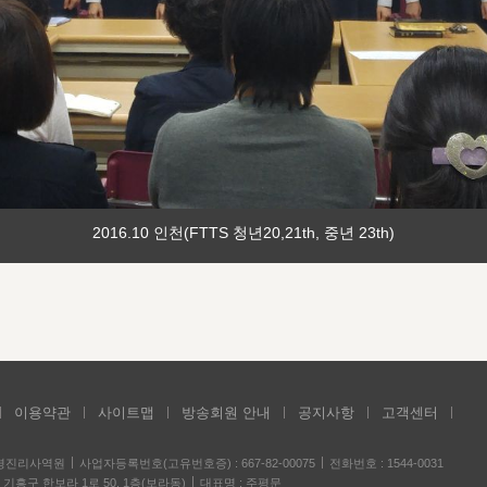
2016.10 인천(FTTS 청년20,21th, 중년 23th)
이용약관
사이트맵
방송회원 안내
공지사항
고객센터
성경진리사역원
사업자등록번호(고유번호증) : 667-82-00075
전화번호 : 1544-0031
기흥구 한보라 1로 50, 1층(보라동)
대표명 : 주평문