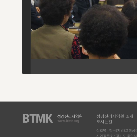
성경진리사역원 소개
오시는길
상호명 : 한국(지방)교회
사업장주소 : 경기도 용인시 