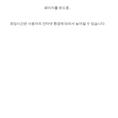
자매 온전하게 하는 훈련
성경중점진리
1년 7차 집회 PSRP 자료실
찬송과 누림
▼
이용약관
페이지를 로드중...
아프리카,오세아니아
2024년 전국 봉사자 집회
하나님의 경륜
이른 새벽 마리아처럼
찬송 앨범
하나님께서 정하신 길
▼
오시는길
전국 봉사자 온전하게 하는 훈련
생명공과
2000년 교회사
로딩시간은 사용자의 인터넷 환경에 따라서 늦어질 수 있습니다.
COPYRIGHT © 2015 BTMK ALL RIGHTS RESERVED
어린이찬송
영상 메시지
서울전시간훈련(FTTS) 수업
진리의 기초
성도들의 간증
악기 연주
목양공과
위트니스 리 영상
교회사 연구
진리의 변호와 확증
찬송 나눔터
이상과 계시
전국 장로 책임형제 훈련
향유를 부은 자매들
영적 생활
활력그룹 실행
전국 전시간 봉사자 훈련
장로 책임형제 진리 연구
복음 창고
성도들의 간증
란 캔거스 형제님 특별영상
전시간 봉사자 진리 연구
찬송 소개
갤러리
신성한 로맨스
다음 세대 연구집
새길 실행
다음 세대, 자료실
독일 연구, 자료실