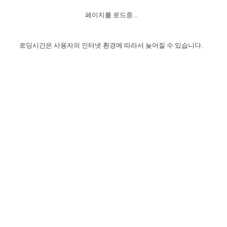
자매 온전하게 하는 훈련
성경중점진리
이른 새벽 마리아처럼
찬송과 누림
▼
이용약관
페이지를 로드중...
아프리카,오세아니아
2024년 전국 봉사자 집회
하나님의 경륜
1년 7차 집회 PSRP 자료실
찬송 앨범
하나님께서 정하신 길
▼
오시는길
전국 봉사자 온전하게 하는 훈련
생명공과
2000년 교회사
로딩시간은 사용자의 인터넷 환경에 따라서 늦어질 수 있습니다.
COPYRIGHT © 2015 BTMK ALL RIGHTS RESERVED
어린이찬송
영상 메시지
서울전시간훈련(FTTS) 수업
진리의 기초
성도들의 간증
악기 연주
목양공과
위트니스 리 영상
교회사 연구
진리의 변호와 확증
찬송 나눔터
이상과 계시
전국 장로 책임형제 훈련
향유를 부은 자매들
영적 생활
활력그룹 실행
전국 전시간 봉사자 훈련
장로 책임형제 진리 연구
복음 창고
성도들의 간증
란 캔거스 형제님 특별영상
전시간 봉사자 진리 연구
찬송 소개
갤러리
신성한 로맨스
다음 세대 연구집
새길 실행
다음 세대, 자료실
독일 연구, 자료실