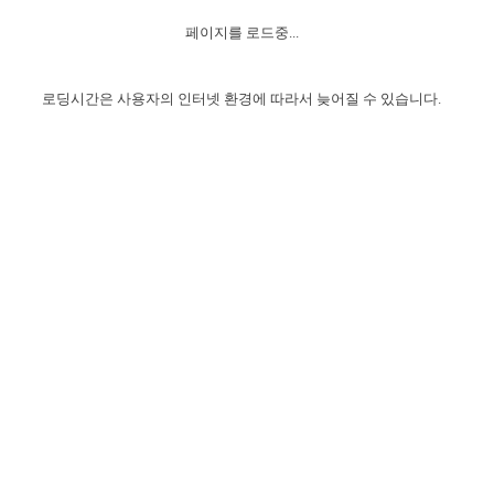
자매 온전하게 하는 훈련
성경중점진리
1년 7차 집회 PSRP 자료실
찬송과 누림
▼
이용약관
페이지를 로드중...
아프리카,오세아니아
2024년 전국 봉사자 집회
하나님의 경륜
이른 새벽 마리아처럼
찬송 앨범
하나님께서 정하신 길
▼
오시는길
전국 봉사자 온전하게 하는 훈련
생명공과
2000년 교회사
로딩시간은 사용자의 인터넷 환경에 따라서 늦어질 수 있습니다.
COPYRIGHT © 2015 BTMK ALL RIGHTS RESERVED
어린이찬송
영상 메시지
서울전시간훈련(FTTS) 수업
진리의 기초
성도들의 간증
악기 연주
목양공과
위트니스 리 영상
교회사 연구
진리의 변호와 확증
찬송 나눔터
이상과 계시
전국 장로 책임형제 훈련
향유를 부은 자매들
영적 생활
활력그룹 실행
전국 전시간 봉사자 훈련
장로 책임형제 진리 연구
복음 창고
성도들의 간증
란 캔거스 형제님 특별영상
전시간 봉사자 진리 연구
찬송 소개
갤러리
신성한 로맨스
다음 세대 연구집
새길 실행
다음 세대, 자료실
독일 연구, 자료실