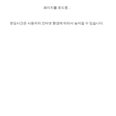
자매 온전하게 하는 훈련
성경중점진리
이른 새벽 마리아처럼
찬송과 누림
▼
이용약관
페이지를 로드중...
아프리카,오세아니아
2024년 전국 봉사자 집회
하나님의 경륜
1년 7차 집회 PSRP 자료실
찬송 앨범
하나님께서 정하신 길
▼
오시는길
전국 봉사자 온전하게 하는 훈련
생명공과
2000년 교회사
로딩시간은 사용자의 인터넷 환경에 따라서 늦어질 수 있습니다.
COPYRIGHT © 2015 BTMK ALL RIGHTS RESERVED
어린이찬송
영상 메시지
서울전시간훈련(FTTS) 수업
진리의 기초
성도들의 간증
악기 연주
목양공과
위트니스 리 영상
교회사 연구
진리의 변호와 확증
찬송 나눔터
이상과 계시
전국 장로 책임형제 훈련
향유를 부은 자매들
영적 생활
활력그룹 실행
전국 전시간 봉사자 훈련
장로 책임형제 진리 연구
복음 창고
성도들의 간증
란 캔거스 형제님 특별영상
전시간 봉사자 진리 연구
찬송 소개
갤러리
신성한 로맨스
다음 세대 연구집
새길 실행
다음 세대, 자료실
독일 연구, 자료실