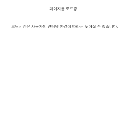
자매 온전하게 하는 훈련
성경중점진리
이른 새벽 마리아처럼
찬송과 누림
▼
이용약관
페이지를 로드중...
아프리카,오세아니아
2024년 전국 봉사자 집회
하나님의 경륜
1년 7차 집회 PSRP 자료실
찬송 앨범
하나님께서 정하신 길
▼
오시는길
전국 봉사자 온전하게 하는 훈련
생명공과
2000년 교회사
로딩시간은 사용자의 인터넷 환경에 따라서 늦어질 수 있습니다.
COPYRIGHT © 2015 BTMK ALL RIGHTS RESERVED
어린이찬송
영상 메시지
서울전시간훈련(FTTS) 수업
진리의 기초
성도들의 간증
악기 연주
목양공과
위트니스 리 영상
교회사 연구
진리의 변호와 확증
찬송 나눔터
이상과 계시
전국 장로 책임형제 훈련
향유를 부은 자매들
영적 생활
활력그룹 실행
전국 전시간 봉사자 훈련
장로 책임형제 진리 연구
복음 창고
성도들의 간증
란 캔거스 형제님 특별영상
전시간 봉사자 진리 연구
찬송 소개
갤러리
신성한 로맨스
다음 세대 연구집
새길 실행
다음 세대, 자료실
독일 연구, 자료실