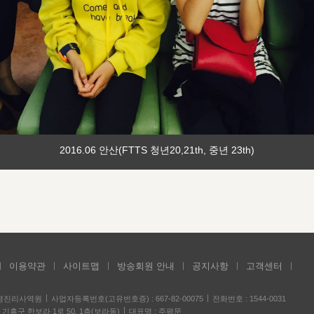
2016.06 안산(FTTS 청년20,21th, 중년 23th)
이용약관
사이트맵
방송회원 안내
공지사항
고객센터
성경진리사역원
사업자등록번호(고유번호증) : 667-82-00075
전화번호 : 1544-0031
기흥구 한보라 1로 50, 1층(보라동)
대표명 : 주평문