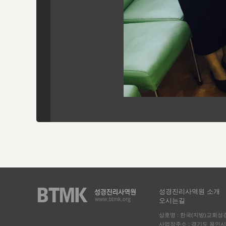
성경진리사역원 소개
오시는길
상호명 : 한국(지방)교회
사업장주소 : 경기도 용인시 