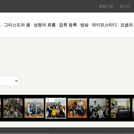
회원가입
로그인
개
그리스도의 몸
성령의 흐름
집회 등록
방송
라이프스타디
요셉의