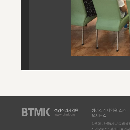
성경진리사역원 소개
오시는길
상호명 : 한국(지방)교회
사업장주소 : 경기도 용인시 