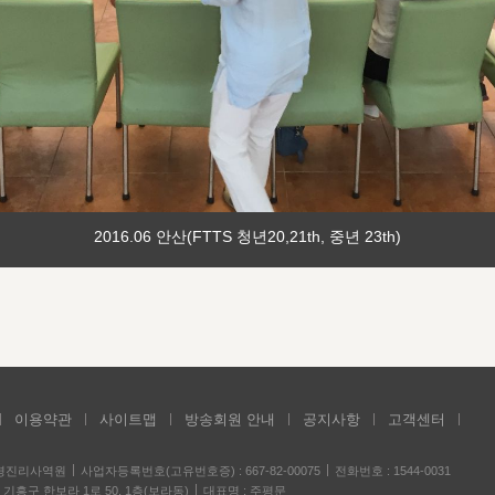
2016.06 안산(FTTS 청년20,21th, 중년 23th)
이용약관
사이트맵
방송회원 안내
공지사항
고객센터
성경진리사역원
사업자등록번호(고유번호증) : 667-82-00075
전화번호 : 1544-0031
기흥구 한보라 1로 50, 1층(보라동)
대표명 : 주평문