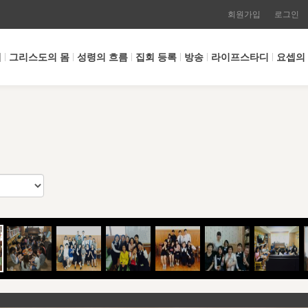
회원가입
로그인
개
그리스도의 몸
성령의 흐름
집회 등록
방송
라이프스타디
요셉의