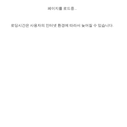
자매 온전하게 하는 훈련
성경중점진리
이른 새벽 마리아처럼
찬송과 누림
▼
이용약관
페이지를 로드중...
아프리카,오세아니아
2024년 전국 봉사자 집회
하나님의 경륜
1년 7차 집회 PSRP 자료실
찬송 앨범
하나님께서 정하신 길
▼
오시는길
전국 봉사자 온전하게 하는 훈련
생명공과
2000년 교회사
로딩시간은 사용자의 인터넷 환경에 따라서 늦어질 수 있습니다.
COPYRIGHT © 2015 BTMK ALL RIGHTS RESERVED
어린이찬송
영상 메시지
서울전시간훈련(FTTS) 수업
진리의 기초
성도들의 간증
악기 연주
목양공과
위트니스 리 영상
교회사 연구
진리의 변호와 확증
찬송 나눔터
이상과 계시
전국 장로 책임형제 훈련
향유를 부은 자매들
영적 생활
활력그룹 실행
전국 전시간 봉사자 훈련
장로 책임형제 진리 연구
복음 창고
성도들의 간증
란 캔거스 형제님 특별영상
전시간 봉사자 진리 연구
찬송 소개
갤러리
신성한 로맨스
다음 세대 연구집
새길 실행
다음 세대, 자료실
독일 연구, 자료실