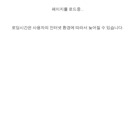
자매 온전하게 하는 훈련
성경중점진리
1년 7차 집회 PSRP 자료실
찬송과 누림
▼
이용약관
페이지를 로드중...
아프리카,오세아니아
2024년 전국 봉사자 집회
하나님의 경륜
이른 새벽 마리아처럼
찬송 앨범
하나님께서 정하신 길
▼
오시는길
전국 봉사자 온전하게 하는 훈련
생명공과
2000년 교회사
로딩시간은 사용자의 인터넷 환경에 따라서 늦어질 수 있습니다.
COPYRIGHT © 2015 BTMK ALL RIGHTS RESERVED
어린이찬송
영상 메시지
서울전시간훈련(FTTS) 수업
진리의 기초
성도들의 간증
악기 연주
목양공과
위트니스 리 영상
교회사 연구
진리의 변호와 확증
찬송 나눔터
이상과 계시
전국 장로 책임형제 훈련
향유를 부은 자매들
영적 생활
활력그룹 실행
전국 전시간 봉사자 훈련
장로 책임형제 진리 연구
복음 창고
성도들의 간증
란 캔거스 형제님 특별영상
전시간 봉사자 진리 연구
찬송 소개
갤러리
신성한 로맨스
다음 세대 연구집
새길 실행
다음 세대, 자료실
독일 연구, 자료실