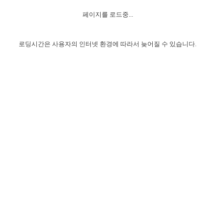
자매 온전하게 하는 훈련
성경중점진리
1년 7차 집회 PSRP 자료실
찬송과 누림
▼
이용약관
페이지를 로드중...
아프리카,오세아니아
2024년 전국 봉사자 집회
하나님의 경륜
이른 새벽 마리아처럼
찬송 앨범
하나님께서 정하신 길
▼
오시는길
전국 봉사자 온전하게 하는 훈련
생명공과
2000년 교회사
로딩시간은 사용자의 인터넷 환경에 따라서 늦어질 수 있습니다.
COPYRIGHT © 2015 BTMK ALL RIGHTS RESERVED
어린이찬송
영상 메시지
서울전시간훈련(FTTS) 수업
진리의 기초
성도들의 간증
악기 연주
목양공과
위트니스 리 영상
교회사 연구
진리의 변호와 확증
찬송 나눔터
이상과 계시
전국 장로 책임형제 훈련
향유를 부은 자매들
영적 생활
활력그룹 실행
전국 전시간 봉사자 훈련
장로 책임형제 진리 연구
복음 창고
성도들의 간증
란 캔거스 형제님 특별영상
전시간 봉사자 진리 연구
찬송 소개
갤러리
신성한 로맨스
다음 세대 연구집
새길 실행
다음 세대, 자료실
독일 연구, 자료실