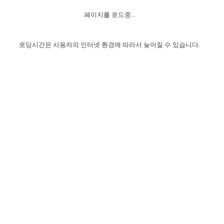
자매 온전하게 하는 훈련
성경중점진리
1년 7차 집회 PSRP 자료실
찬송과 누림
▼
이용약관
페이지를 로드중...
아프리카,오세아니아
2024년 전국 봉사자 집회
하나님의 경륜
이른 새벽 마리아처럼
찬송 앨범
하나님께서 정하신 길
▼
오시는길
전국 봉사자 온전하게 하는 훈련
생명공과
2000년 교회사
로딩시간은 사용자의 인터넷 환경에 따라서 늦어질 수 있습니다.
COPYRIGHT © 2015 BTMK ALL RIGHTS RESERVED
어린이찬송
영상 메시지
서울전시간훈련(FTTS) 수업
진리의 기초
성도들의 간증
악기 연주
목양공과
위트니스 리 영상
교회사 연구
진리의 변호와 확증
찬송 나눔터
이상과 계시
전국 장로 책임형제 훈련
향유를 부은 자매들
영적 생활
활력그룹 실행
전국 전시간 봉사자 훈련
장로 책임형제 진리 연구
복음 창고
성도들의 간증
란 캔거스 형제님 특별영상
전시간 봉사자 진리 연구
찬송 소개
갤러리
신성한 로맨스
다음 세대 연구집
새길 실행
다음 세대, 자료실
독일 연구, 자료실