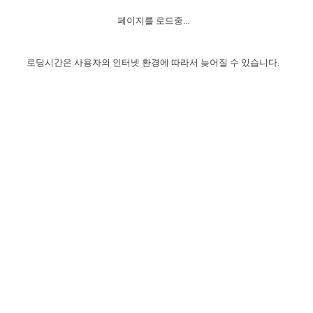
자매 온전하게 하는 훈련
성경중점진리
이른 새벽 마리아처럼
찬송과 누림
▼
이용약관
페이지를 로드중...
아프리카,오세아니아
2024년 전국 봉사자 집회
하나님의 경륜
1년 7차 집회 PSRP 자료실
찬송 앨범
하나님께서 정하신 길
▼
오시는길
전국 봉사자 온전하게 하는 훈련
생명공과
2000년 교회사
로딩시간은 사용자의 인터넷 환경에 따라서 늦어질 수 있습니다.
COPYRIGHT © 2015 BTMK ALL RIGHTS RESERVED
어린이찬송
영상 메시지
서울전시간훈련(FTTS) 수업
진리의 기초
성도들의 간증
악기 연주
목양공과
위트니스 리 영상
교회사 연구
진리의 변호와 확증
찬송 나눔터
이상과 계시
전국 장로 책임형제 훈련
향유를 부은 자매들
영적 생활
활력그룹 실행
전국 전시간 봉사자 훈련
장로 책임형제 진리 연구
복음 창고
성도들의 간증
란 캔거스 형제님 특별영상
전시간 봉사자 진리 연구
찬송 소개
갤러리
신성한 로맨스
다음 세대 연구집
새길 실행
다음 세대, 자료실
독일 연구, 자료실