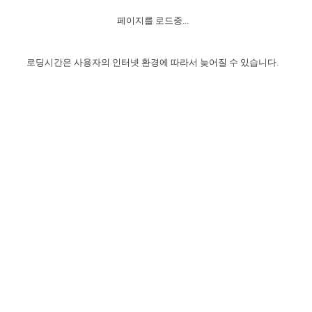
자매 온전하게 하는 훈련
성경중점진리
이른 새벽 마리아처럼
찬송과 누림
▼
이용약관
페이지를 로드중...
아프리카,오세아니아
2024년 전국 봉사자 집회
하나님의 경륜
1년 7차 집회 PSRP 자료실
찬송 앨범
하나님께서 정하신 길
▼
오시는길
전국 봉사자 온전하게 하는 훈련
생명공과
2000년 교회사
로딩시간은 사용자의 인터넷 환경에 따라서 늦어질 수 있습니다.
COPYRIGHT © 2015 BTMK ALL RIGHTS RESERVED
어린이찬송
영상 메시지
서울전시간훈련(FTTS) 수업
진리의 기초
성도들의 간증
악기 연주
목양공과
위트니스 리 영상
교회사 연구
진리의 변호와 확증
찬송 나눔터
이상과 계시
전국 장로 책임형제 훈련
향유를 부은 자매들
영적 생활
활력그룹 실행
전국 전시간 봉사자 훈련
장로 책임형제 진리 연구
복음 창고
성도들의 간증
란 캔거스 형제님 특별영상
전시간 봉사자 진리 연구
찬송 소개
갤러리
신성한 로맨스
다음 세대 연구집
새길 실행
다음 세대, 자료실
독일 연구, 자료실