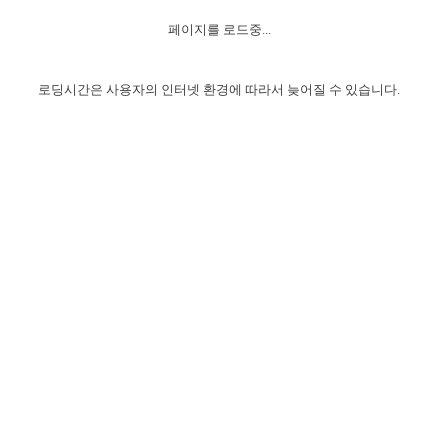
자매 온전하게 하는 훈련
성경중점진리
이른 새벽 마리아처럼
찬송과 누림
▼
이용약관
페이지를 로드중...
아프리카,오세아니아
2024년 전국 봉사자 집회
하나님의 경륜
1년 7차 집회 PSRP 자료실
찬송 앨범
하나님께서 정하신 길
▼
오시는길
전국 봉사자 온전하게 하는 훈련
생명공과
2000년 교회사
로딩시간은 사용자의 인터넷 환경에 따라서 늦어질 수 있습니다.
COPYRIGHT © 2015 BTMK ALL RIGHTS RESERVED
어린이찬송
영상 메시지
서울전시간훈련(FTTS) 수업
진리의 기초
성도들의 간증
악기 연주
목양공과
위트니스 리 영상
교회사 연구
진리의 변호와 확증
찬송 나눔터
이상과 계시
전국 장로 책임형제 훈련
향유를 부은 자매들
영적 생활
활력그룹 실행
전국 전시간 봉사자 훈련
장로 책임형제 진리 연구
복음 창고
성도들의 간증
란 캔거스 형제님 특별영상
전시간 봉사자 진리 연구
찬송 소개
갤러리
신성한 로맨스
다음 세대 연구집
새길 실행
다음 세대, 자료실
독일 연구, 자료실