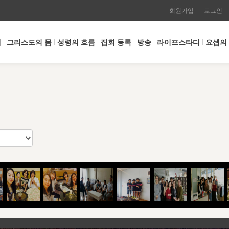
회원가입
로그인
개
그리스도의 몸
성령의 흐름
집회 등록
방송
라이프스타디
요셉의