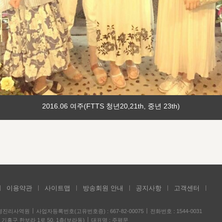
2016.06 여주(FTTS 청년20,21th, 중년 23th)
이용약관
사이트맵
방송회원 안내
공지사항
고객센터
성경진리사역원
사업자등록번호(고유번호증) : 667-82-00075
전화번호 : 1544-0031
기흥구 한보라 1로 50, 1층(보라동)
대표명 : 주평문