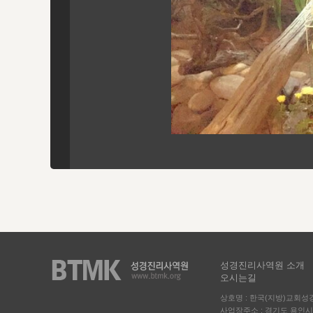
성경진리사역원 소개
오시는길
상호명 : 한국(지방)교회
사업장주소 : 경기도 용인시 