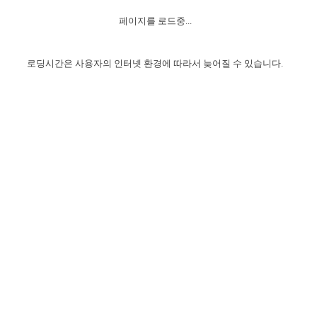
자매 온전하게 하는 훈련
성경중점진리
이른 새벽 마리아처럼
찬송과 누림
▼
이용약관
페이지를 로드중...
아프리카,오세아니아
2024년 전국 봉사자 집회
하나님의 경륜
1년 7차 집회 PSRP 자료실
찬송 앨범
하나님께서 정하신 길
▼
오시는길
전국 봉사자 온전하게 하는 훈련
생명공과
2000년 교회사
로딩시간은 사용자의 인터넷 환경에 따라서 늦어질 수 있습니다.
COPYRIGHT © 2015 BTMK ALL RIGHTS RESERVED
어린이찬송
영상 메시지
서울전시간훈련(FTTS) 수업
진리의 기초
성도들의 간증
악기 연주
목양공과
위트니스 리 영상
교회사 연구
진리의 변호와 확증
찬송 나눔터
이상과 계시
전국 장로 책임형제 훈련
향유를 부은 자매들
영적 생활
활력그룹 실행
전국 전시간 봉사자 훈련
장로 책임형제 진리 연구
복음 창고
성도들의 간증
란 캔거스 형제님 특별영상
전시간 봉사자 진리 연구
찬송 소개
갤러리
신성한 로맨스
다음 세대 연구집
새길 실행
다음 세대, 자료실
독일 연구, 자료실