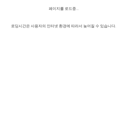
자매 온전하게 하는 훈련
성경중점진리
이른 새벽 마리아처럼
찬송과 누림
▼
이용약관
페이지를 로드중...
아프리카,오세아니아
2024년 전국 봉사자 집회
하나님의 경륜
1년 7차 집회 PSRP 자료실
찬송 앨범
하나님께서 정하신 길
▼
오시는길
전국 봉사자 온전하게 하는 훈련
생명공과
2000년 교회사
로딩시간은 사용자의 인터넷 환경에 따라서 늦어질 수 있습니다.
COPYRIGHT © 2015 BTMK ALL RIGHTS RESERVED
어린이찬송
영상 메시지
서울전시간훈련(FTTS) 수업
진리의 기초
성도들의 간증
악기 연주
목양공과
위트니스 리 영상
교회사 연구
진리의 변호와 확증
찬송 나눔터
이상과 계시
전국 장로 책임형제 훈련
향유를 부은 자매들
영적 생활
활력그룹 실행
전국 전시간 봉사자 훈련
장로 책임형제 진리 연구
복음 창고
성도들의 간증
란 캔거스 형제님 특별영상
전시간 봉사자 진리 연구
찬송 소개
갤러리
신성한 로맨스
다음 세대 연구집
새길 실행
다음 세대, 자료실
독일 연구, 자료실