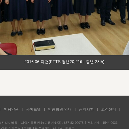
2016.06 과천(FTTS 청년20,21th, 중년 23th)
이용약관
사이트맵
방송회원 안내
공지사항
고객센터
성경진리사역원
사업자등록번호(고유번호증) : 667-82-00075
전화번호 : 1544-0031
기흥구 한보라 1로 50, 1층(보라동)
대표명 : 주평문