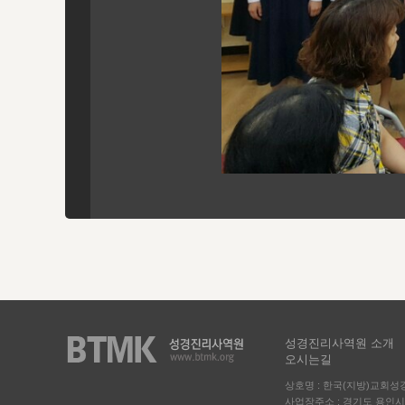
성경진리사역원 소개
오시는길
상호명 : 한국(지방)교회
사업장주소 : 경기도 용인시 