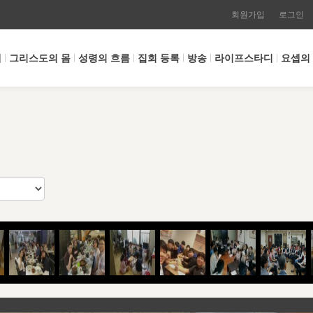
회원가입
로그인
개
그리스도의 몸
성령의 흐름
집회 등록
방송
라이프스타디
요셉의