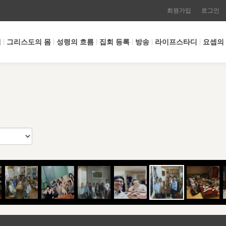
회원가입
로그인
개
그리스도의 몸
성령의 흐름
집회 등록
방송
라이프스타디
요셉의