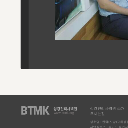
성경진리사역원 소개
오시는길
상호명 : 한국(지방)교회
사업장주소 : 경기도 용인시 