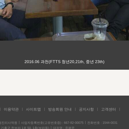
2016.06 과천(FTTS 청년20,21th, 중년 23th)
이용약관
사이트맵
방송회원 안내
공지사항
고객센터
성경진리사역원
사업자등록번호(고유번호증) : 667-82-00075
전화번호 : 1544-0031
기흥구 한보라 1로 50, 1층(보라동)
대표명 : 주평문