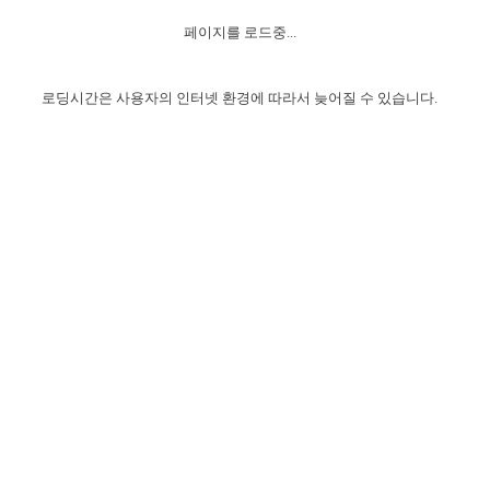
자매 온전하게 하는 훈련
성경중점진리
1년 7차 집회 PSRP 자료실
찬송과 누림
▼
이용약관
페이지를 로드중...
아프리카,오세아니아
2024년 전국 봉사자 집회
하나님의 경륜
이른 새벽 마리아처럼
찬송 앨범
하나님께서 정하신 길
▼
오시는길
전국 봉사자 온전하게 하는 훈련
생명공과
2000년 교회사
로딩시간은 사용자의 인터넷 환경에 따라서 늦어질 수 있습니다.
COPYRIGHT © 2015 BTMK ALL RIGHTS RESERVED
어린이찬송
영상 메시지
서울전시간훈련(FTTS) 수업
진리의 기초
성도들의 간증
악기 연주
목양공과
위트니스 리 영상
교회사 연구
진리의 변호와 확증
찬송 나눔터
이상과 계시
전국 장로 책임형제 훈련
향유를 부은 자매들
영적 생활
활력그룹 실행
전국 전시간 봉사자 훈련
장로 책임형제 진리 연구
복음 창고
성도들의 간증
란 캔거스 형제님 특별영상
전시간 봉사자 진리 연구
찬송 소개
갤러리
신성한 로맨스
다음 세대 연구집
새길 실행
다음 세대, 자료실
독일 연구, 자료실