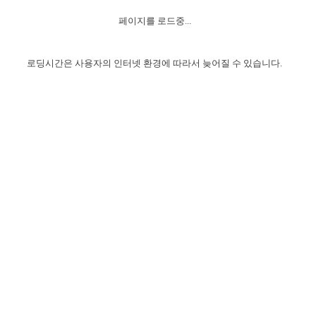
자매 온전하게 하는 훈련
성경중점진리
1년 7차 집회 PSRP 자료실
찬송과 누림
▼
이용약관
페이지를 로드중...
아프리카,오세아니아
2024년 전국 봉사자 집회
하나님의 경륜
이른 새벽 마리아처럼
찬송 앨범
하나님께서 정하신 길
▼
오시는길
전국 봉사자 온전하게 하는 훈련
생명공과
2000년 교회사
로딩시간은 사용자의 인터넷 환경에 따라서 늦어질 수 있습니다.
COPYRIGHT © 2015 BTMK ALL RIGHTS RESERVED
어린이찬송
영상 메시지
서울전시간훈련(FTTS) 수업
진리의 기초
성도들의 간증
악기 연주
목양공과
위트니스 리 영상
교회사 연구
진리의 변호와 확증
찬송 나눔터
이상과 계시
전국 장로 책임형제 훈련
향유를 부은 자매들
영적 생활
활력그룹 실행
전국 전시간 봉사자 훈련
장로 책임형제 진리 연구
복음 창고
성도들의 간증
란 캔거스 형제님 특별영상
전시간 봉사자 진리 연구
찬송 소개
갤러리
신성한 로맨스
다음 세대 연구집
새길 실행
다음 세대, 자료실
독일 연구, 자료실