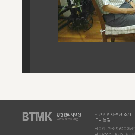
성경진리사역원 소개
오시는길
상호명 : 한국(지방)교회
사업장주소 : 경기도 용인시 