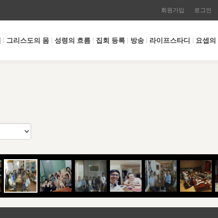
회원가입
로그인
개
그리스도의 몸
성령의 흐름
집회 등록
방송
라이프스타디
요셉의