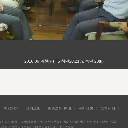
2016.06 과천(FTTS 청년20,21th, 중년 23th)
이용약관
사이트맵
방송회원 안내
공지사항
고객센터
성경진리사역원
사업자등록번호(고유번호증) : 667-82-00075
전화번호 : 1544-0031
기흥구 한보라 1로 50, 1층(보라동)
대표명 : 주평문