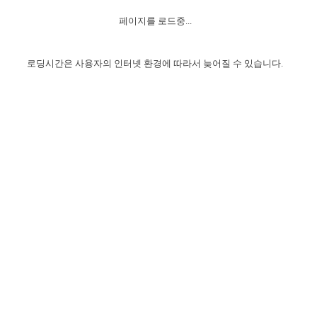
자매 온전하게 하는 훈련
성경중점진리
1년 7차 집회 PSRP 자료실
찬송과 누림
▼
이용약관
페이지를 로드중...
아프리카,오세아니아
2024년 전국 봉사자 집회
하나님의 경륜
이른 새벽 마리아처럼
찬송 앨범
하나님께서 정하신 길
▼
오시는길
전국 봉사자 온전하게 하는 훈련
생명공과
2000년 교회사
로딩시간은 사용자의 인터넷 환경에 따라서 늦어질 수 있습니다.
COPYRIGHT © 2015 BTMK ALL RIGHTS RESERVED
어린이찬송
영상 메시지
서울전시간훈련(FTTS) 수업
진리의 기초
성도들의 간증
악기 연주
목양공과
위트니스 리 영상
교회사 연구
진리의 변호와 확증
찬송 나눔터
이상과 계시
전국 장로 책임형제 훈련
향유를 부은 자매들
영적 생활
활력그룹 실행
전국 전시간 봉사자 훈련
장로 책임형제 진리 연구
복음 창고
성도들의 간증
란 캔거스 형제님 특별영상
전시간 봉사자 진리 연구
찬송 소개
갤러리
신성한 로맨스
다음 세대 연구집
새길 실행
다음 세대, 자료실
독일 연구, 자료실