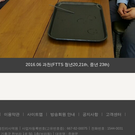
2016.06 과천(FTTS 청년20,21th, 중년 23th)
이용약관
사이트맵
방송회원 안내
공지사항
고객센터
성경진리사역원
사업자등록번호(고유번호증) : 667-82-00075
전화번호 : 1544-0031
기흥구 한보라 1로 50, 1층(보라동)
대표명 : 주평문