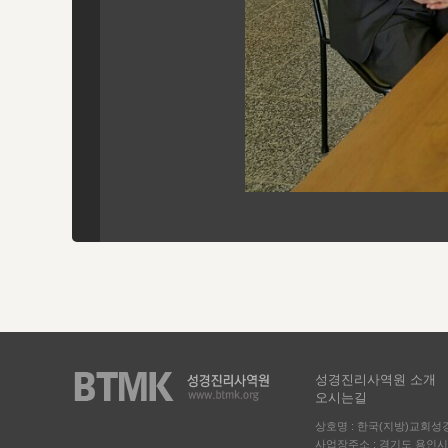
성경진리사역원 소개
오시는길
상호명 : 한국(지방)교회
사업장주소 : 경기도 용인시 