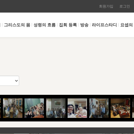
회원가입
로그인
개
그리스도의 몸
성령의 흐름
집회 등록
방송
라이프스타디
요셉의