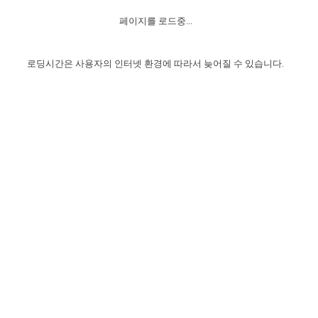
자매 온전하게 하는 훈련
성경중점진리
1년 7차 집회 PSRP 자료실
찬송과 누림
▼
이용약관
페이지를 로드중...
아프리카,오세아니아
2024년 전국 봉사자 집회
하나님의 경륜
이른 새벽 마리아처럼
찬송 앨범
하나님께서 정하신 길
▼
오시는길
전국 봉사자 온전하게 하는 훈련
생명공과
2000년 교회사
로딩시간은 사용자의 인터넷 환경에 따라서 늦어질 수 있습니다.
COPYRIGHT © 2015 BTMK ALL RIGHTS RESERVED
어린이찬송
영상 메시지
서울전시간훈련(FTTS) 수업
진리의 기초
성도들의 간증
악기 연주
목양공과
위트니스 리 영상
교회사 연구
진리의 변호와 확증
찬송 나눔터
이상과 계시
전국 장로 책임형제 훈련
향유를 부은 자매들
영적 생활
활력그룹 실행
전국 전시간 봉사자 훈련
장로 책임형제 진리 연구
복음 창고
성도들의 간증
란 캔거스 형제님 특별영상
전시간 봉사자 진리 연구
찬송 소개
갤러리
신성한 로맨스
다음 세대 연구집
새길 실행
다음 세대, 자료실
독일 연구, 자료실