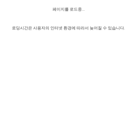
자매 온전하게 하는 훈련
성경중점진리
이른 새벽 마리아처럼
찬송과 누림
▼
이용약관
페이지를 로드중...
아프리카,오세아니아
2024년 전국 봉사자 집회
하나님의 경륜
1년 7차 집회 PSRP 자료실
찬송 앨범
하나님께서 정하신 길
▼
오시는길
전국 봉사자 온전하게 하는 훈련
생명공과
2000년 교회사
로딩시간은 사용자의 인터넷 환경에 따라서 늦어질 수 있습니다.
COPYRIGHT © 2015 BTMK ALL RIGHTS RESERVED
어린이찬송
영상 메시지
서울전시간훈련(FTTS) 수업
진리의 기초
성도들의 간증
악기 연주
목양공과
위트니스 리 영상
교회사 연구
진리의 변호와 확증
찬송 나눔터
이상과 계시
전국 장로 책임형제 훈련
향유를 부은 자매들
영적 생활
활력그룹 실행
전국 전시간 봉사자 훈련
장로 책임형제 진리 연구
복음 창고
성도들의 간증
란 캔거스 형제님 특별영상
전시간 봉사자 진리 연구
찬송 소개
갤러리
신성한 로맨스
다음 세대 연구집
새길 실행
다음 세대, 자료실
독일 연구, 자료실