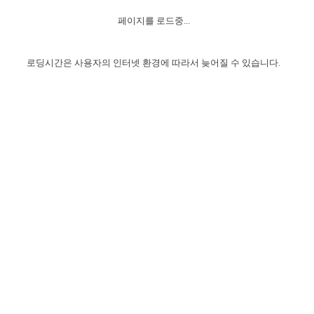
자매 온전하게 하는 훈련
성경중점진리
이른 새벽 마리아처럼
찬송과 누림
▼
이용약관
페이지를 로드중...
아프리카,오세아니아
2024년 전국 봉사자 집회
하나님의 경륜
1년 7차 집회 PSRP 자료실
찬송 앨범
하나님께서 정하신 길
▼
오시는길
전국 봉사자 온전하게 하는 훈련
생명공과
2000년 교회사
로딩시간은 사용자의 인터넷 환경에 따라서 늦어질 수 있습니다.
COPYRIGHT © 2015 BTMK ALL RIGHTS RESERVED
어린이찬송
영상 메시지
서울전시간훈련(FTTS) 수업
진리의 기초
성도들의 간증
악기 연주
목양공과
위트니스 리 영상
교회사 연구
진리의 변호와 확증
찬송 나눔터
이상과 계시
전국 장로 책임형제 훈련
향유를 부은 자매들
영적 생활
활력그룹 실행
전국 전시간 봉사자 훈련
장로 책임형제 진리 연구
복음 창고
성도들의 간증
란 캔거스 형제님 특별영상
전시간 봉사자 진리 연구
찬송 소개
갤러리
신성한 로맨스
다음 세대 연구집
새길 실행
다음 세대, 자료실
독일 연구, 자료실