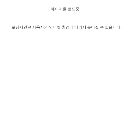
자매 온전하게 하는 훈련
성경중점진리
이른 새벽 마리아처럼
찬송과 누림
▼
이용약관
페이지를 로드중...
아프리카,오세아니아
2024년 전국 봉사자 집회
하나님의 경륜
1년 7차 집회 PSRP 자료실
찬송 앨범
하나님께서 정하신 길
▼
오시는길
전국 봉사자 온전하게 하는 훈련
생명공과
2000년 교회사
로딩시간은 사용자의 인터넷 환경에 따라서 늦어질 수 있습니다.
COPYRIGHT © 2015 BTMK ALL RIGHTS RESERVED
어린이찬송
영상 메시지
서울전시간훈련(FTTS) 수업
진리의 기초
성도들의 간증
악기 연주
목양공과
위트니스 리 영상
교회사 연구
진리의 변호와 확증
찬송 나눔터
이상과 계시
전국 장로 책임형제 훈련
향유를 부은 자매들
영적 생활
활력그룹 실행
전국 전시간 봉사자 훈련
장로 책임형제 진리 연구
복음 창고
성도들의 간증
란 캔거스 형제님 특별영상
전시간 봉사자 진리 연구
찬송 소개
갤러리
신성한 로맨스
다음 세대 연구집
새길 실행
다음 세대, 자료실
독일 연구, 자료실