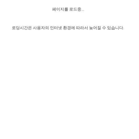
자매 온전하게 하는 훈련
성경중점진리
이른 새벽 마리아처럼
찬송과 누림
▼
이용약관
페이지를 로드중...
아프리카,오세아니아
2024년 전국 봉사자 집회
하나님의 경륜
1년 7차 집회 PSRP 자료실
찬송 앨범
하나님께서 정하신 길
▼
오시는길
전국 봉사자 온전하게 하는 훈련
생명공과
2000년 교회사
로딩시간은 사용자의 인터넷 환경에 따라서 늦어질 수 있습니다.
COPYRIGHT © 2015 BTMK ALL RIGHTS RESERVED
어린이찬송
영상 메시지
서울전시간훈련(FTTS) 수업
진리의 기초
성도들의 간증
악기 연주
목양공과
위트니스 리 영상
교회사 연구
진리의 변호와 확증
찬송 나눔터
이상과 계시
전국 장로 책임형제 훈련
향유를 부은 자매들
영적 생활
활력그룹 실행
전국 전시간 봉사자 훈련
장로 책임형제 진리 연구
복음 창고
성도들의 간증
란 캔거스 형제님 특별영상
전시간 봉사자 진리 연구
찬송 소개
갤러리
신성한 로맨스
다음 세대 연구집
새길 실행
다음 세대, 자료실
독일 연구, 자료실