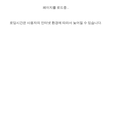
자매 온전하게 하는 훈련
성경중점진리
이른 새벽 마리아처럼
찬송과 누림
▼
이용약관
페이지를 로드중...
아프리카,오세아니아
2024년 전국 봉사자 집회
하나님의 경륜
1년 7차 집회 PSRP 자료실
찬송 앨범
하나님께서 정하신 길
▼
오시는길
전국 봉사자 온전하게 하는 훈련
생명공과
2000년 교회사
로딩시간은 사용자의 인터넷 환경에 따라서 늦어질 수 있습니다.
COPYRIGHT © 2015 BTMK ALL RIGHTS RESERVED
어린이찬송
영상 메시지
서울전시간훈련(FTTS) 수업
진리의 기초
성도들의 간증
악기 연주
목양공과
위트니스 리 영상
교회사 연구
진리의 변호와 확증
찬송 나눔터
이상과 계시
전국 장로 책임형제 훈련
향유를 부은 자매들
영적 생활
활력그룹 실행
전국 전시간 봉사자 훈련
장로 책임형제 진리 연구
복음 창고
성도들의 간증
란 캔거스 형제님 특별영상
전시간 봉사자 진리 연구
찬송 소개
갤러리
신성한 로맨스
다음 세대 연구집
새길 실행
다음 세대, 자료실
독일 연구, 자료실