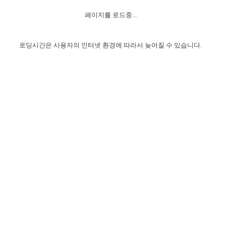
자매 온전하게 하는 훈련
성경중점진리
이른 새벽 마리아처럼
찬송과 누림
▼
이용약관
페이지를 로드중...
아프리카,오세아니아
2024년 전국 봉사자 집회
하나님의 경륜
1년 7차 집회 PSRP 자료실
찬송 앨범
하나님께서 정하신 길
▼
오시는길
전국 봉사자 온전하게 하는 훈련
생명공과
2000년 교회사
로딩시간은 사용자의 인터넷 환경에 따라서 늦어질 수 있습니다.
COPYRIGHT © 2015 BTMK ALL RIGHTS RESERVED
어린이찬송
영상 메시지
서울전시간훈련(FTTS) 수업
진리의 기초
성도들의 간증
악기 연주
목양공과
위트니스 리 영상
교회사 연구
진리의 변호와 확증
찬송 나눔터
이상과 계시
전국 장로 책임형제 훈련
향유를 부은 자매들
영적 생활
활력그룹 실행
전국 전시간 봉사자 훈련
장로 책임형제 진리 연구
복음 창고
성도들의 간증
란 캔거스 형제님 특별영상
전시간 봉사자 진리 연구
찬송 소개
갤러리
신성한 로맨스
다음 세대 연구집
새길 실행
다음 세대, 자료실
독일 연구, 자료실