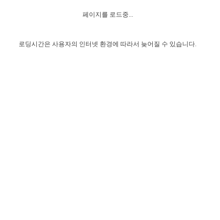
자매 온전하게 하는 훈련
성경중점진리
1년 7차 집회 PSRP 자료실
찬송과 누림
▼
이용약관
페이지를 로드중...
아프리카,오세아니아
2024년 전국 봉사자 집회
하나님의 경륜
이른 새벽 마리아처럼
찬송 앨범
하나님께서 정하신 길
▼
오시는길
전국 봉사자 온전하게 하는 훈련
생명공과
2000년 교회사
로딩시간은 사용자의 인터넷 환경에 따라서 늦어질 수 있습니다.
COPYRIGHT © 2015 BTMK ALL RIGHTS RESERVED
어린이찬송
영상 메시지
서울전시간훈련(FTTS) 수업
진리의 기초
성도들의 간증
악기 연주
목양공과
위트니스 리 영상
교회사 연구
진리의 변호와 확증
찬송 나눔터
이상과 계시
전국 장로 책임형제 훈련
향유를 부은 자매들
영적 생활
활력그룹 실행
전국 전시간 봉사자 훈련
장로 책임형제 진리 연구
복음 창고
성도들의 간증
란 캔거스 형제님 특별영상
전시간 봉사자 진리 연구
찬송 소개
갤러리
신성한 로맨스
다음 세대 연구집
새길 실행
다음 세대, 자료실
독일 연구, 자료실