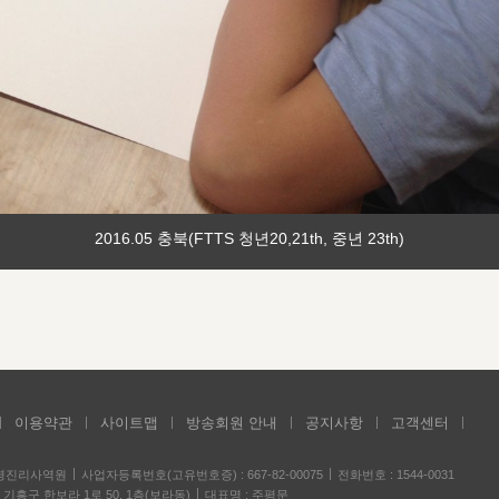
2016.05 충북(FTTS 청년20,21th, 중년 23th)
이용약관
사이트맵
방송회원 안내
공지사항
고객센터
성경진리사역원
사업자등록번호(고유번호증) : 667-82-00075
전화번호 : 1544-0031
기흥구 한보라 1로 50, 1층(보라동)
대표명 : 주평문