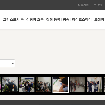
회원가입
로그인
개
그리스도의 몸
성령의 흐름
집회 등록
방송
라이프스타디
요셉의