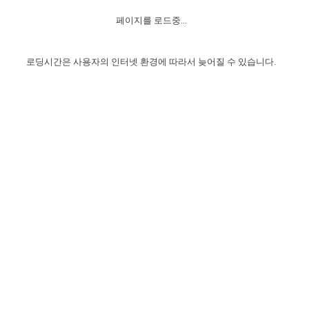
자매 온전하게 하는 훈련
성경중점진리
1년 7차 집회 PSRP 자료실
찬송과 누림
▼
이용약관
페이지를 로드중...
아프리카,오세아니아
2024년 전국 봉사자 집회
하나님의 경륜
이른 새벽 마리아처럼
찬송 앨범
하나님께서 정하신 길
▼
오시는길
전국 봉사자 온전하게 하는 훈련
생명공과
2000년 교회사
로딩시간은 사용자의 인터넷 환경에 따라서 늦어질 수 있습니다.
COPYRIGHT © 2015 BTMK ALL RIGHTS RESERVED
어린이찬송
영상 메시지
서울전시간훈련(FTTS) 수업
진리의 기초
성도들의 간증
악기 연주
목양공과
위트니스 리 영상
교회사 연구
진리의 변호와 확증
찬송 나눔터
이상과 계시
전국 장로 책임형제 훈련
향유를 부은 자매들
영적 생활
활력그룹 실행
전국 전시간 봉사자 훈련
장로 책임형제 진리 연구
복음 창고
성도들의 간증
란 캔거스 형제님 특별영상
전시간 봉사자 진리 연구
찬송 소개
갤러리
신성한 로맨스
다음 세대 연구집
새길 실행
다음 세대, 자료실
독일 연구, 자료실