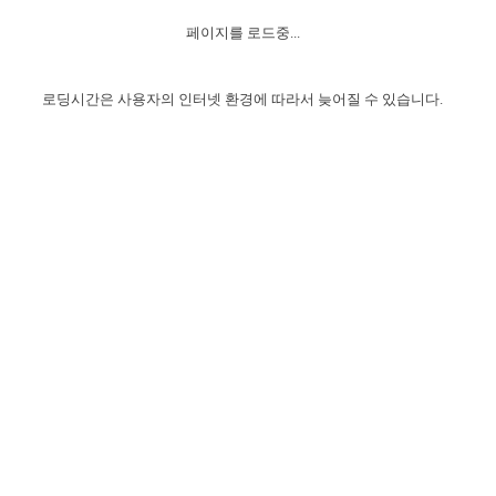
자매 온전하게 하는 훈련
성경중점진리
이른 새벽 마리아처럼
찬송과 누림
▼
이용약관
페이지를 로드중...
아프리카,오세아니아
2024년 전국 봉사자 집회
하나님의 경륜
1년 7차 집회 PSRP 자료실
찬송 앨범
하나님께서 정하신 길
▼
오시는길
전국 봉사자 온전하게 하는 훈련
생명공과
2000년 교회사
로딩시간은 사용자의 인터넷 환경에 따라서 늦어질 수 있습니다.
COPYRIGHT © 2015 BTMK ALL RIGHTS RESERVED
어린이찬송
영상 메시지
서울전시간훈련(FTTS) 수업
진리의 기초
성도들의 간증
악기 연주
목양공과
위트니스 리 영상
교회사 연구
진리의 변호와 확증
찬송 나눔터
이상과 계시
전국 장로 책임형제 훈련
향유를 부은 자매들
영적 생활
활력그룹 실행
전국 전시간 봉사자 훈련
장로 책임형제 진리 연구
복음 창고
성도들의 간증
란 캔거스 형제님 특별영상
전시간 봉사자 진리 연구
찬송 소개
갤러리
신성한 로맨스
다음 세대 연구집
새길 실행
다음 세대, 자료실
독일 연구, 자료실