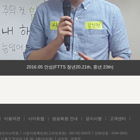
2016.05 안성(FTTS 청년20,21th, 중년 23th)
이용약관
사이트맵
방송회원 안내
공지사항
고객센터
성경진리사역원
사업자등록번호(고유번호증) : 667-82-00075
전화번호 : 1544-0031
기흥구 한보라 1로 50, 1층(보라동)
대표명 : 주평문