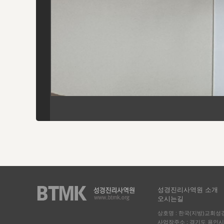
성경진리사역원 소개
오시는길
상호명 : 한국(지방)교회
사업장주소 : 경기도 용인시 