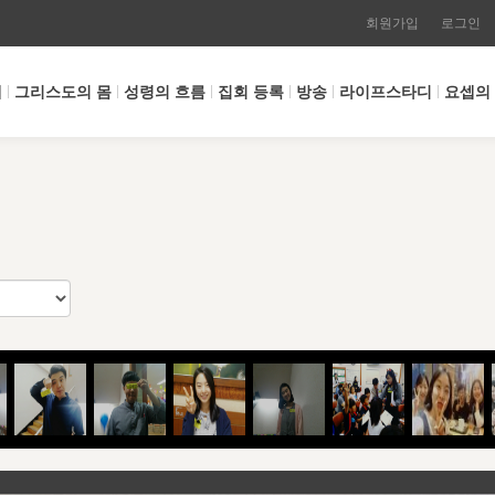
회원가입
로그인
개
그리스도의 몸
성령의 흐름
집회 등록
방송
라이프스타디
요셉의