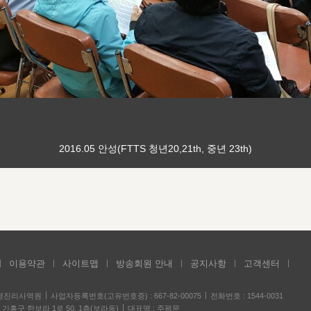
2016.05 안성(FTTS 청년20,21th, 중년 23th)
이용약관
사이트맵
방송회원 안내
공지사항
고객센터
성경진리사역원
사업자등록번호(고유번호증) : 667-82-00075
전화번호 : 1544-0031
기흥구 한보라 1로 50, 1층(보라동)
대표명 : 주평문