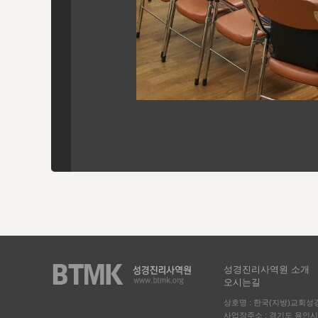
성경진리사역원 소개
오시는길
상호명 : 한국(지방)교회
사업장주소 : 경기도 용인시 