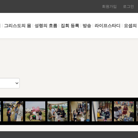
회원가입
로그인
개
그리스도의 몸
성령의 흐름
집회 등록
방송
라이프스타디
요셉의