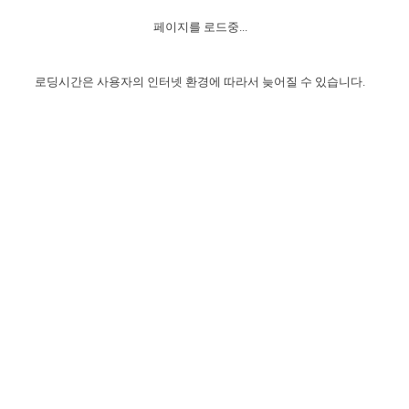
자매 온전하게 하는 훈련
성경중점진리
1년 7차 집회 PSRP 자료실
찬송과 누림
▼
이용약관
페이지를 로드중...
아프리카,오세아니아
2024년 전국 봉사자 집회
하나님의 경륜
이른 새벽 마리아처럼
찬송 앨범
하나님께서 정하신 길
▼
오시는길
전국 봉사자 온전하게 하는 훈련
생명공과
2000년 교회사
로딩시간은 사용자의 인터넷 환경에 따라서 늦어질 수 있습니다.
COPYRIGHT © 2015 BTMK ALL RIGHTS RESERVED
어린이찬송
영상 메시지
서울전시간훈련(FTTS) 수업
진리의 기초
성도들의 간증
악기 연주
목양공과
위트니스 리 영상
교회사 연구
진리의 변호와 확증
찬송 나눔터
이상과 계시
전국 장로 책임형제 훈련
향유를 부은 자매들
영적 생활
활력그룹 실행
전국 전시간 봉사자 훈련
장로 책임형제 진리 연구
복음 창고
성도들의 간증
란 캔거스 형제님 특별영상
전시간 봉사자 진리 연구
찬송 소개
갤러리
신성한 로맨스
다음 세대 연구집
새길 실행
다음 세대, 자료실
독일 연구, 자료실