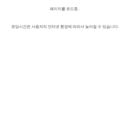
자매 온전하게 하는 훈련
성경중점진리
1년 7차 집회 PSRP 자료실
찬송과 누림
▼
이용약관
페이지를 로드중...
아프리카,오세아니아
2024년 전국 봉사자 집회
하나님의 경륜
이른 새벽 마리아처럼
찬송 앨범
하나님께서 정하신 길
▼
오시는길
전국 봉사자 온전하게 하는 훈련
생명공과
2000년 교회사
로딩시간은 사용자의 인터넷 환경에 따라서 늦어질 수 있습니다.
COPYRIGHT © 2015 BTMK ALL RIGHTS RESERVED
어린이찬송
영상 메시지
서울전시간훈련(FTTS) 수업
진리의 기초
성도들의 간증
악기 연주
목양공과
위트니스 리 영상
교회사 연구
진리의 변호와 확증
찬송 나눔터
이상과 계시
전국 장로 책임형제 훈련
향유를 부은 자매들
영적 생활
활력그룹 실행
전국 전시간 봉사자 훈련
장로 책임형제 진리 연구
복음 창고
성도들의 간증
란 캔거스 형제님 특별영상
전시간 봉사자 진리 연구
찬송 소개
갤러리
신성한 로맨스
다음 세대 연구집
새길 실행
다음 세대, 자료실
독일 연구, 자료실