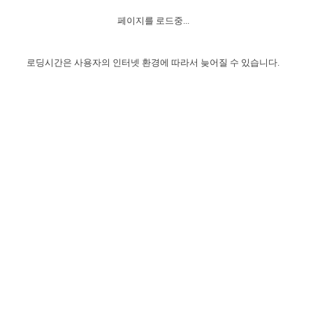
자매 온전하게 하는 훈련
성경중점진리
1년 7차 집회 PSRP 자료실
찬송과 누림
▼
이용약관
페이지를 로드중...
아프리카,오세아니아
2024년 전국 봉사자 집회
하나님의 경륜
이른 새벽 마리아처럼
찬송 앨범
하나님께서 정하신 길
▼
오시는길
전국 봉사자 온전하게 하는 훈련
생명공과
2000년 교회사
로딩시간은 사용자의 인터넷 환경에 따라서 늦어질 수 있습니다.
COPYRIGHT © 2015 BTMK ALL RIGHTS RESERVED
어린이찬송
영상 메시지
서울전시간훈련(FTTS) 수업
진리의 기초
성도들의 간증
악기 연주
목양공과
위트니스 리 영상
교회사 연구
진리의 변호와 확증
찬송 나눔터
이상과 계시
전국 장로 책임형제 훈련
향유를 부은 자매들
영적 생활
활력그룹 실행
전국 전시간 봉사자 훈련
장로 책임형제 진리 연구
복음 창고
성도들의 간증
란 캔거스 형제님 특별영상
전시간 봉사자 진리 연구
찬송 소개
갤러리
신성한 로맨스
다음 세대 연구집
새길 실행
다음 세대, 자료실
독일 연구, 자료실