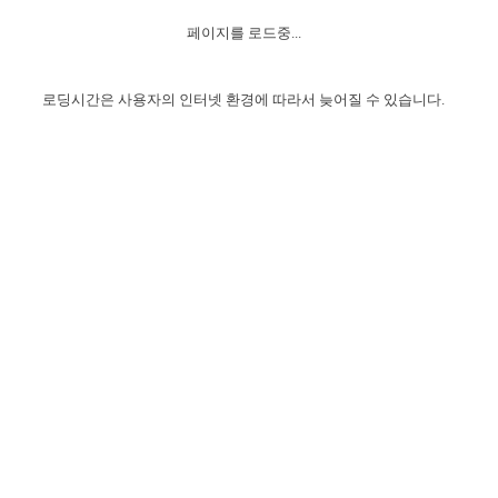
자매 온전하게 하는 훈련
성경중점진리
1년 7차 집회 PSRP 자료실
찬송과 누림
▼
이용약관
페이지를 로드중...
아프리카,오세아니아
2024년 전국 봉사자 집회
하나님의 경륜
이른 새벽 마리아처럼
찬송 앨범
하나님께서 정하신 길
▼
오시는길
전국 봉사자 온전하게 하는 훈련
생명공과
2000년 교회사
로딩시간은 사용자의 인터넷 환경에 따라서 늦어질 수 있습니다.
COPYRIGHT © 2015 BTMK ALL RIGHTS RESERVED
어린이찬송
영상 메시지
서울전시간훈련(FTTS) 수업
진리의 기초
성도들의 간증
악기 연주
목양공과
위트니스 리 영상
교회사 연구
진리의 변호와 확증
찬송 나눔터
이상과 계시
전국 장로 책임형제 훈련
향유를 부은 자매들
영적 생활
활력그룹 실행
전국 전시간 봉사자 훈련
장로 책임형제 진리 연구
복음 창고
성도들의 간증
란 캔거스 형제님 특별영상
전시간 봉사자 진리 연구
찬송 소개
갤러리
신성한 로맨스
다음 세대 연구집
새길 실행
다음 세대, 자료실
독일 연구, 자료실