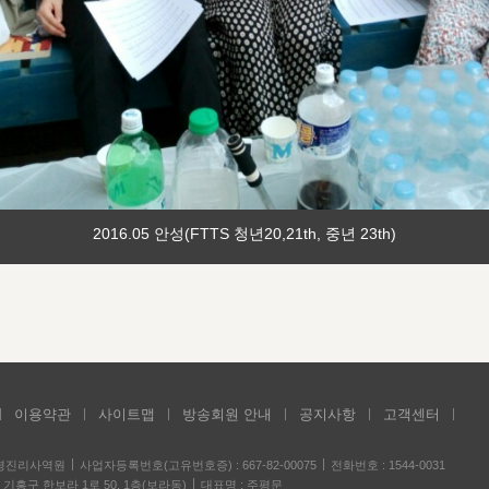
2016.05 안성(FTTS 청년20,21th, 중년 23th)
이용약관
사이트맵
방송회원 안내
공지사항
고객센터
성경진리사역원
사업자등록번호(고유번호증) : 667-82-00075
전화번호 : 1544-0031
기흥구 한보라 1로 50, 1층(보라동)
대표명 : 주평문