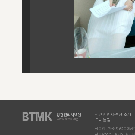
성경진리사역원 소개
오시는길
상호명 : 한국(지방)교회
사업장주소 : 경기도 용인시 