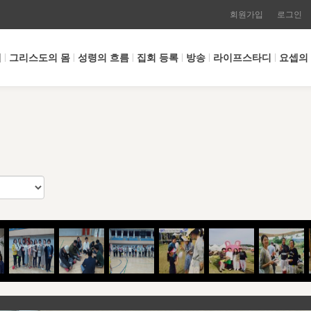
회원가입
로그인
개
그리스도의 몸
성령의 흐름
집회 등록
방송
라이프스타디
요셉의