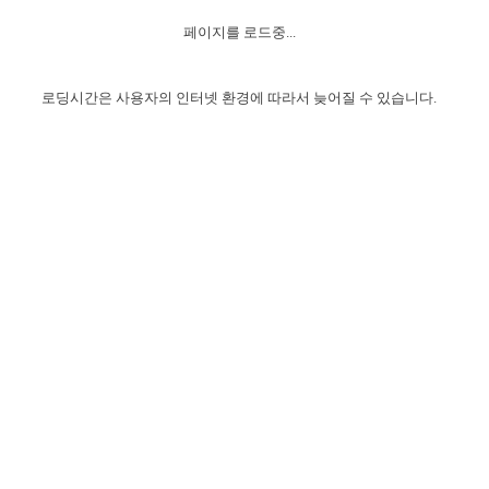
자매 온전하게 하는 훈련
성경중점진리
1년 7차 집회 PSRP 자료실
찬송과 누림
▼
이용약관
페이지를 로드중...
아프리카,오세아니아
2024년 전국 봉사자 집회
하나님의 경륜
이른 새벽 마리아처럼
찬송 앨범
하나님께서 정하신 길
▼
오시는길
전국 봉사자 온전하게 하는 훈련
생명공과
2000년 교회사
로딩시간은 사용자의 인터넷 환경에 따라서 늦어질 수 있습니다.
COPYRIGHT © 2015 BTMK ALL RIGHTS RESERVED
어린이찬송
영상 메시지
서울전시간훈련(FTTS) 수업
진리의 기초
성도들의 간증
악기 연주
목양공과
위트니스 리 영상
교회사 연구
진리의 변호와 확증
찬송 나눔터
이상과 계시
전국 장로 책임형제 훈련
향유를 부은 자매들
영적 생활
활력그룹 실행
전국 전시간 봉사자 훈련
장로 책임형제 진리 연구
복음 창고
성도들의 간증
란 캔거스 형제님 특별영상
전시간 봉사자 진리 연구
찬송 소개
갤러리
신성한 로맨스
다음 세대 연구집
새길 실행
다음 세대, 자료실
독일 연구, 자료실