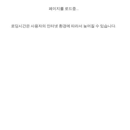
자매 온전하게 하는 훈련
성경중점진리
1년 7차 집회 PSRP 자료실
찬송과 누림
▼
이용약관
페이지를 로드중...
아프리카,오세아니아
2024년 전국 봉사자 집회
하나님의 경륜
이른 새벽 마리아처럼
찬송 앨범
하나님께서 정하신 길
▼
오시는길
전국 봉사자 온전하게 하는 훈련
생명공과
2000년 교회사
로딩시간은 사용자의 인터넷 환경에 따라서 늦어질 수 있습니다.
COPYRIGHT © 2015 BTMK ALL RIGHTS RESERVED
어린이찬송
영상 메시지
서울전시간훈련(FTTS) 수업
진리의 기초
성도들의 간증
악기 연주
목양공과
위트니스 리 영상
교회사 연구
진리의 변호와 확증
찬송 나눔터
이상과 계시
전국 장로 책임형제 훈련
향유를 부은 자매들
영적 생활
활력그룹 실행
전국 전시간 봉사자 훈련
장로 책임형제 진리 연구
복음 창고
성도들의 간증
란 캔거스 형제님 특별영상
전시간 봉사자 진리 연구
찬송 소개
갤러리
신성한 로맨스
다음 세대 연구집
새길 실행
다음 세대, 자료실
독일 연구, 자료실