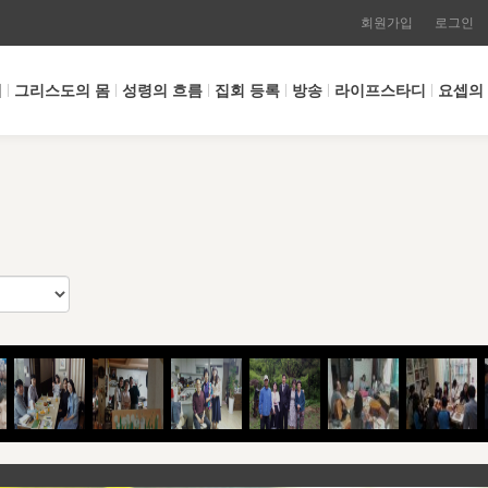
회원가입
로그인
개
그리스도의 몸
성령의 흐름
집회 등록
방송
라이프스타디
요셉의