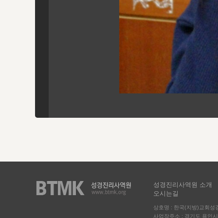
성경진리사역원 소개
오시는길
상호명 : 한국(지방)교회
사업장주소 : 경기도 용인시 