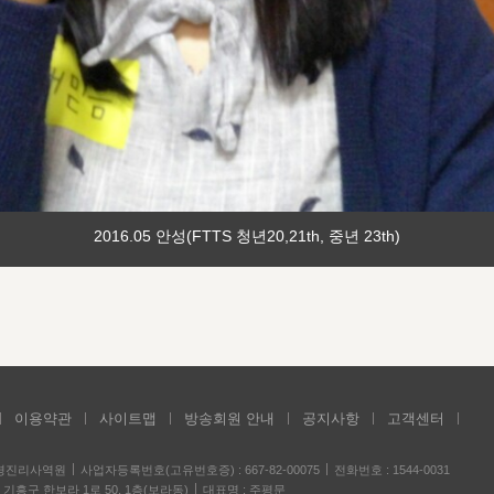
2016.05 안성(FTTS 청년20,21th, 중년 23th)
이용약관
사이트맵
방송회원 안내
공지사항
고객센터
성경진리사역원
사업자등록번호(고유번호증) : 667-82-00075
전화번호 : 1544-0031
기흥구 한보라 1로 50, 1층(보라동)
대표명 : 주평문