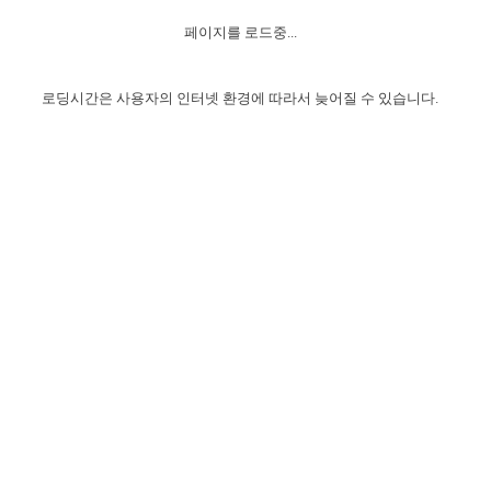
자매 온전하게 하는 훈련
성경중점진리
이른 새벽 마리아처럼
찬송과 누림
▼
이용약관
페이지를 로드중...
아프리카,오세아니아
2024년 전국 봉사자 집회
하나님의 경륜
1년 7차 집회 PSRP 자료실
찬송 앨범
하나님께서 정하신 길
▼
오시는길
전국 봉사자 온전하게 하는 훈련
생명공과
2000년 교회사
로딩시간은 사용자의 인터넷 환경에 따라서 늦어질 수 있습니다.
COPYRIGHT © 2015 BTMK ALL RIGHTS RESERVED
어린이찬송
영상 메시지
서울전시간훈련(FTTS) 수업
진리의 기초
성도들의 간증
악기 연주
목양공과
위트니스 리 영상
교회사 연구
진리의 변호와 확증
찬송 나눔터
이상과 계시
전국 장로 책임형제 훈련
향유를 부은 자매들
영적 생활
활력그룹 실행
전국 전시간 봉사자 훈련
장로 책임형제 진리 연구
복음 창고
성도들의 간증
란 캔거스 형제님 특별영상
전시간 봉사자 진리 연구
찬송 소개
갤러리
신성한 로맨스
다음 세대 연구집
새길 실행
다음 세대, 자료실
독일 연구, 자료실