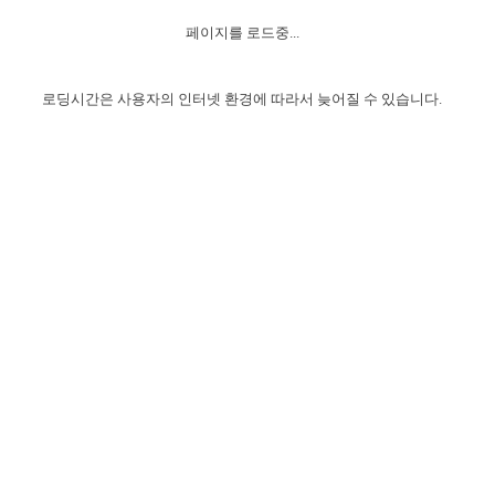
자매 온전하게 하는 훈련
성경중점진리
이른 새벽 마리아처럼
찬송과 누림
▼
이용약관
페이지를 로드중...
아프리카,오세아니아
2024년 전국 봉사자 집회
하나님의 경륜
1년 7차 집회 PSRP 자료실
찬송 앨범
하나님께서 정하신 길
▼
오시는길
전국 봉사자 온전하게 하는 훈련
생명공과
2000년 교회사
로딩시간은 사용자의 인터넷 환경에 따라서 늦어질 수 있습니다.
COPYRIGHT © 2015 BTMK ALL RIGHTS RESERVED
어린이찬송
영상 메시지
서울전시간훈련(FTTS) 수업
진리의 기초
성도들의 간증
악기 연주
목양공과
위트니스 리 영상
교회사 연구
진리의 변호와 확증
찬송 나눔터
이상과 계시
전국 장로 책임형제 훈련
향유를 부은 자매들
영적 생활
활력그룹 실행
전국 전시간 봉사자 훈련
장로 책임형제 진리 연구
복음 창고
성도들의 간증
란 캔거스 형제님 특별영상
전시간 봉사자 진리 연구
찬송 소개
갤러리
신성한 로맨스
다음 세대 연구집
새길 실행
다음 세대, 자료실
독일 연구, 자료실