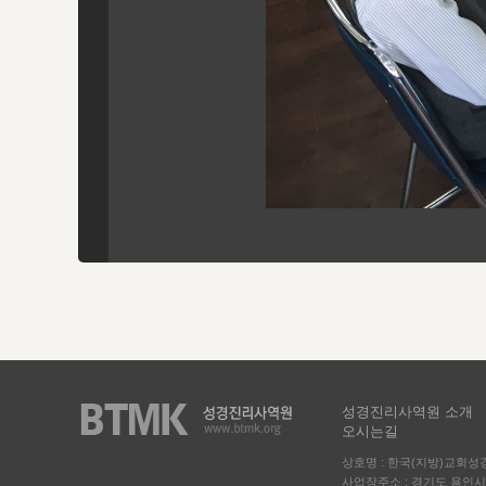
성경진리사역원 소개
오시는길
상호명 : 한국(지방)교회
사업장주소 : 경기도 용인시 