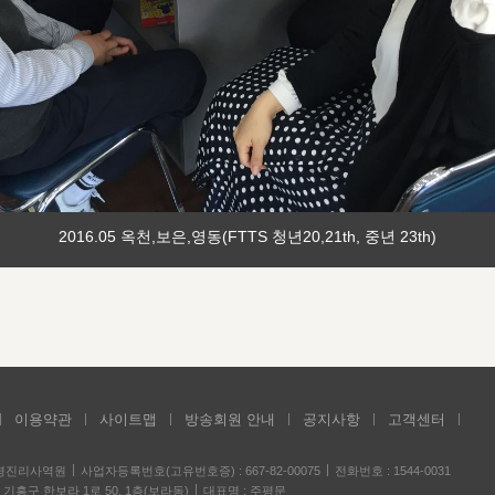
2016.05 옥천,보은,영동(FTTS 청년20,21th, 중년 23th)
이용약관
사이트맵
방송회원 안내
공지사항
고객센터
성경진리사역원
사업자등록번호(고유번호증) : 667-82-00075
전화번호 : 1544-0031
기흥구 한보라 1로 50, 1층(보라동)
대표명 : 주평문