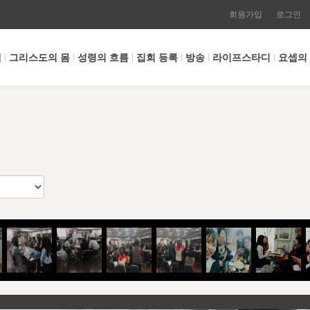
회원가입
로그인
개
그리스도의 몸
성령의 흐름
집회 등록
방송
라이프스타디
요셉의