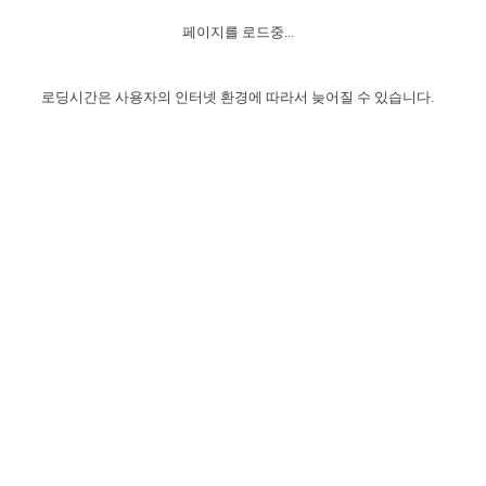
자매 온전하게 하는 훈련
성경중점진리
1년 7차 집회 PSRP 자료실
찬송과 누림
▼
이용약관
페이지를 로드중...
아프리카,오세아니아
2024년 전국 봉사자 집회
하나님의 경륜
이른 새벽 마리아처럼
찬송 앨범
하나님께서 정하신 길
▼
오시는길
전국 봉사자 온전하게 하는 훈련
생명공과
2000년 교회사
로딩시간은 사용자의 인터넷 환경에 따라서 늦어질 수 있습니다.
COPYRIGHT © 2015 BTMK ALL RIGHTS RESERVED
어린이찬송
영상 메시지
서울전시간훈련(FTTS) 수업
진리의 기초
성도들의 간증
악기 연주
목양공과
위트니스 리 영상
교회사 연구
진리의 변호와 확증
찬송 나눔터
이상과 계시
전국 장로 책임형제 훈련
향유를 부은 자매들
영적 생활
활력그룹 실행
전국 전시간 봉사자 훈련
장로 책임형제 진리 연구
복음 창고
성도들의 간증
란 캔거스 형제님 특별영상
전시간 봉사자 진리 연구
찬송 소개
갤러리
신성한 로맨스
다음 세대 연구집
새길 실행
다음 세대, 자료실
독일 연구, 자료실